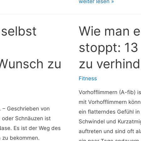
Sklerotherapie:
weiter lesen »
Anwendungen,
Nebenwirkungen
 selbst
Wie man ei
und
Wiederherstellung
stoppt: 13
 Wunsch zu
zu verhind
Fitness
Vorhofflimmern (A-fib) 
mit Vorhofflimmern könn
D. – Geschrieben von
ein flatterndes Gefühl i
 oder Schnäuzen ist
Schwindel und Kurzatmig
Nase. Es ist der Weg des
auftreten und sind oft a
en zu bekommen.