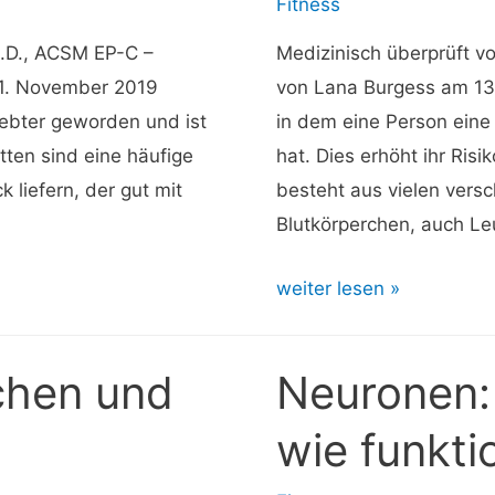
Fitness
L.D., ACSM EP-C –
Medizinisch überprüft v
1. November 2019
von Lana Burgess am 13
iebter geworden und ist
in dem eine Person eine
otten sind eine häufige
hat. Dies erhöht ihr Risi
 liefern, der gut mit
besteht aus vielen vers
Blutkörperchen, auch Le
Leukopenie:
weiter lesen »
Ursachen,
Behandlung
chen und
Neuronen:
und
Ausblick
wie funkti