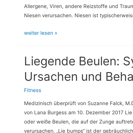
Allergene, Viren, andere Reizstoffe und Tra
Niesen verursachen. Niesen ist typischerwei
So
weiter lesen »
bringen
Sie
Liegende Beulen: 
sich
selbst
Ursachen und Beha
zum
Niesen:
Fitness
13
Medizinisch überprüft von Suzanne Falck, M.
Möglichkeiten,
von Lana Burgess am 10. Dezember 2017 Lie 
auf
oder weiße Beulen, die auf der Zunge auftr
Wunsch
verursachen. „Lie bumps“ ist der gebräuchlic