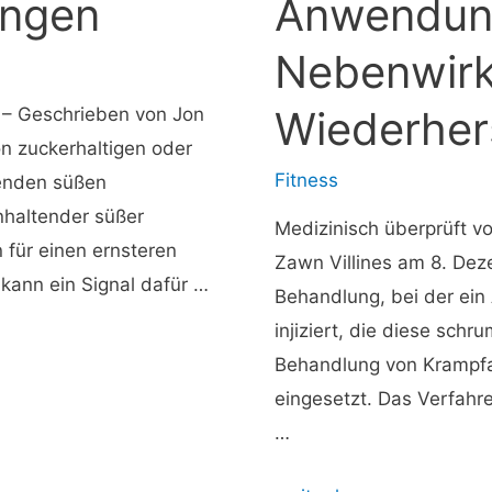
ungen
Anwendun
wie
funktionieren
Nebenwir
sie?
Wiederher
. – Geschrieben von Jon
 zuckerhaltigen oder
Fitness
enden süßen
haltender süßer
Medizinisch überprüft v
für einen ernsteren
Zawn Villines am 8. Dez
kann ein Signal dafür …
Behandlung, bei der ein
injiziert, die diese schr
Behandlung von Krampfa
eingesetzt. Das Verfahren
…