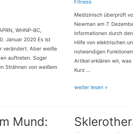
Fitness
Medizinisch überprüft v
Newman am 7. Dezember 
, APRN, WHNP-BC,
Informationen durch den
. Januar 2020 Es ist
Hilfe von elektrischen u
r verändert. Aber weiße
notwendigen Funktionen 
en auftreten. Sogar
Artikel erklären wir, wa
en Strähnen von weißem
Kurz …
Neuronen:
weiter lesen »
Was
sind
sie
im Mund:
Sklerother
und