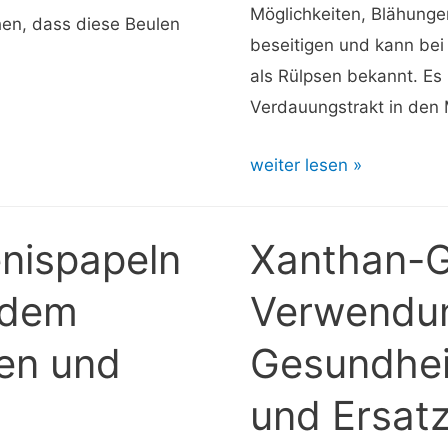
verhindern
Möglichkeiten, Blähunge
chen, dass diese Beulen
beseitigen und kann bei
als Rülpsen bekannt. Es
Verdauungstrakt in den
Wie
weiter lesen »
man
sich
enispapeln
Xanthan-
selbst
zum
 dem
Verwendu
Rülpsen
en und
Gesundhei
bringt:
7
und Ersatz
Wege,
einen