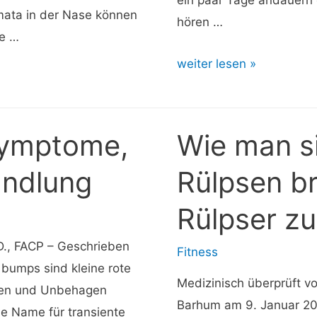
ein paar Tage andauern
umata in der Nase können
hören …
se …
Wie
weiter lesen »
man
einen
A-
Symptome,
Wie man s
Fib-
ndlung
Rülpsen br
Anfall
stoppt:
Rülpser z
13
Wege,
D., FACP – Geschrieben
Fitness
einen
bumps sind kleine rote
Anfall
Medizinisch überprüft v
eten und Unbehagen
zu
Barhum am 9. Januar 202
he Name für transiente