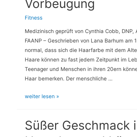
Vorbeugung
Fitness
Medizinisch geprüft von Cynthia Cobb, DNP
FAANP – Geschrieben von Lana Barhum am 10
normal, dass sich die Haarfarbe mit dem Alte
Haare können zu fast jedem Zeitpunkt im Leb
Teenager und Menschen in ihren 20ern könn
Haar bemerken. Der menschliche …
Weiße
weiter lesen »
Haare:
Ursachen
Süßer Geschmack 
und
Möglichkeiten