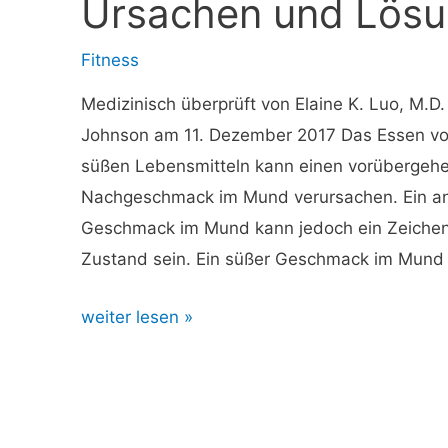
Ursachen und Lös
zur
Vorbeugung
Fitness
Medizinisch überprüft von Elaine K. Luo, M.D
Johnson am 11. Dezember 2017 Das Essen von
süßen Lebensmitteln kann einen vorübergeh
Nachgeschmack im Mund verursachen. Ein an
Geschmack im Mund kann jedoch ein Zeichen 
Zustand sein. Ein süßer Geschmack im Mund 
Süßer
weiter lesen »
Geschmack
im
Mund:
Ursachen