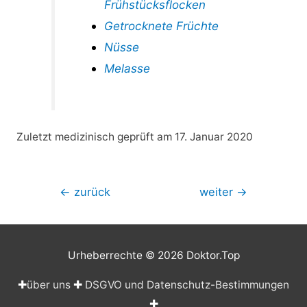
Frühstücksflocken
Getrocknete Früchte
Nüsse
Melasse
Zuletzt medizinisch geprüft am 17. Januar 2020
Beitragsnavigation
←
zurück
weiter
→
Urheberrechte © 2026
Doktor.Top
✚
über uns
✚
DSGVO und Datenschutz-Bestimmungen
✚