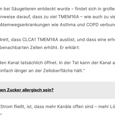
 bei Säugetieren entdeckt wurde – findet sich in großer
nweise darauf, dass zu viel TMEM16A – wie auch zu vie
i Atemwegserkrankungen wie Asthma und COPD verbund
. Brett, dass CLCA1 TMEM16A auslöst, und dass eine er
nachbarten Zellen erhöht. Er erklärt:
en Kanal tatsächlich öffnet. In der Tat kann der Kanal
nfach länger an der Zelloberfläche hält.“
en Zucker allergisch sein?
trom fließt, ist, dass mehr Kanäle offen sind – mehr Löc
u: