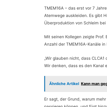
TMEM16A – das erst vor 7 Jahren
Atemwege auskleiden. Es gibt Hi
Überproduktion von Schleim be
Mit seinen Kollegen zeigte Prof
Anzahl der TMEM16A-Kanäle in be
„Wir glauben nicht, dass CLCA1 d
Wir denken, dass es den Kanal ei
Ähnliche Artikel
Kann man geg
Er sagt, der Grund, warum mehr S
passieren können, und fügt hinz