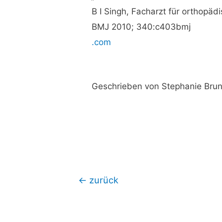
B I Singh, Facharzt für orthopä
BMJ 2010; 340:c403bmj
.com
Geschrieben von Stephanie Brun
Beitragsnavigation
←
zurück