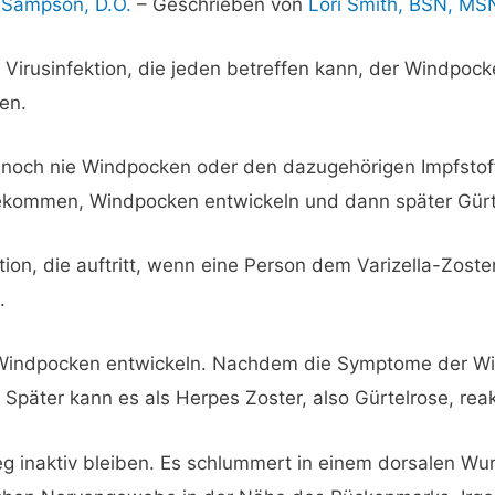
 Sampson, D.O.
–
Geschrieben von
Lori Smith, BSN, M
 Virusinfektion, die jeden betreffen kann, der Windpocke
en.
e noch nie Windpocken oder den dazugehörigen Impfstof
ekommen, Windpocken entwickeln und dann später Gürte
ion, die auftritt, wenn eine Person dem Varizella-Zoster
.
Windpocken entwickeln. Nachdem die Symptome der Wi
. Später kann es als Herpes Zoster, also Gürtelrose, rea
g inaktiv bleiben. Es schlummert in einem dorsalen Wu