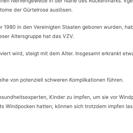
chen Nervengewebe in der Nähe des Rückenmarks. Ir
tome der Gürtelrose auslösen.
r 1980 in den Vereinigten Staaten geboren wurden, ha
ieser Altersgruppe hat das VZV.
iviert wird, steigt mit dem Alter. Insgesamt erkrankt et
eihe von potenziell schweren Komplikationen führen.
undheitsexperten, Kinder zu impfen, um sie vor Wind
ts Windpocken hatten, können sich trotzdem impfen las