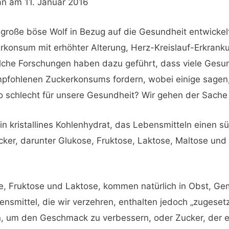
an
am 11. Januar 2016
r große böse Wolf in Bezug auf die Gesundheit entwicke
rkonsum mit erhöhter Alterung, Herz-Kreislauf-Erkranku
olche Forschungen haben dazu geführt, dass viele Ges
pfohlenen Zuckerkonsums fordern, wobei einige sagen, 
 so schlecht für unsere Gesundheit? Wir gehen der Sache
in kristallines Kohlenhydrat, das Lebensmitteln einen s
cker, darunter Glukose, Fruktose, Laktose, Maltose un
ose, Fruktose und Laktose, kommen natürlich in Obst, 
ensmittel, die wir verzehren, enthalten jedoch „zugeset
n, um den Geschmack zu verbessern, oder Zucker, der 