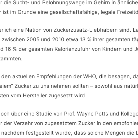
er die Sucht- und Belohnungswege im Gehirn in ähnlicher
er ist im Grunde eine gesellschaftsfähige, legale Freizeit
herlich eine Nation von Zuckerzusatz-Liebhabern sind. 
wischen 2005 und 2010 etwa 13 % ihrer gesamten tägl
d 16 % der gesamten Kalorienzufuhr von Kindern und 
stammten.
r den aktuellen Empfehlungen der WHO, die besagen, da
freiem“ Zucker zu uns nehmen sollten – sowohl aus nat
ten vom Hersteller zugesetzt wird.
och über eine Studie von Prof. Wayne Potts und Kollegen
ar der Verzehr von zugesetztem Zucker in den empfohl
, nachdem festgestellt wurde, dass solche Mengen di