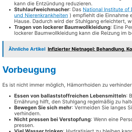
kann die Entzündung reduzieren.
Stuhlaufweichmacher
: Das
National Institute o
und Nierenkrankheiten
) empfiehlt die Einnahme 
Hause. Dadurch wird der Stuhlgang erleichtert, w
Tragen von lockerer Baumwollkleidung
: Eine P
lockerer Baumwollkleidung kann die Reizung im be
Ähnliche Artikel
Infizierter Nietnagel: Behandlung, 
Vorbeugung
Es ist nicht immer möglich, Hämorrhoiden zu verhinder
Essen von ballaststoffreichen Lebensmitteln
: 
Ernährung hilft, den Stuhlgang regelmäßig zu halt
Bewegen Sie sich mehr
: Vermeiden Sie langes S
verhindern.
Nicht pressen bei Verstopfung
: Wenn eine Perso
pressen.
Viel Wasser trinken
: Hydratisiert zu bleiben kan